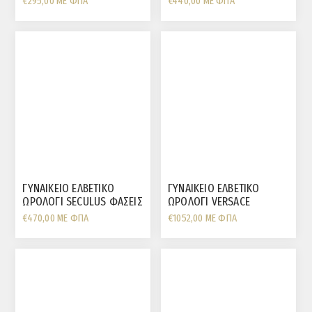
€295,00 ΜΕ ΦΠΑ
€440,00 ΜΕ ΦΠΑ
ΜΠΡΑΣΙΛΕ MESH
ΜΠΡΑΣΙΛΕ ΕΠΙΧΡΥΣΟ PVD
ΓΥΝΑΙΚΕΙΟ ΕΛΒΕΤΙΚΟ
ΓΥΝΑΙΚΕΙΟ ΕΛΒΕΤΙΚΟ
ΩΡΟΛΟΓΙ SECULUS ΦΑΣΕΙΣ
ΩΡΟΛΟΓΙ VERSACE
ΣΕΛΗΝΗΣ ΜΠΡΟΝΖΕ ΜΕ
DESTINY ΜΠΡΟΝΖΕ ΜΕ
€470,00 ΜΕ ΦΠΑ
€1052,00 ΜΕ ΦΠΑ
ΛΟΥΡΑΚΙ ΚΑΙ ΕΞΤΡΑ
ΛΕΥΚΟ ΛΟΥΡΑΚΙ
ΜΠΡΑΣΙΛΕ