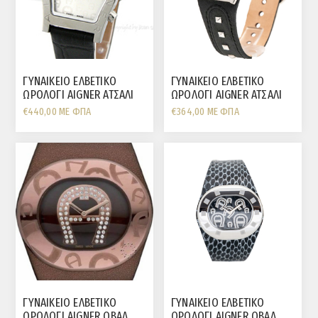
ΓΥΝΑΙΚΕΙΟ ΕΛΒΕΤΙΚΟ
ΓΥΝΑΙΚΕΙΟ ΕΛΒΕΤΙΚΟ
ΩΡΟΛΟΓΙ AIGNER ΑΤΣΑΛΙ
ΩΡΟΛΟΓΙ AIGNER ΑΤΣΑΛΙ
ΚΑΣΑ ΠΕΤΑΛΟ ΜΑΥΡΟ
ΚΑΣΑ ΠΕΤΑΛΟ ΜΑΥΡΟ
€440,00 ΜΕ ΦΠΑ
€364,00 ΜΕ ΦΠΑ
ΛΟΥΡΑΚΙ
ΛΟΥΡΑΚΙ
ΓΥΝΑΙΚΕΙΟ ΕΛΒΕΤΙΚΟ
ΓΥΝΑΙΚΕΙΟ ΕΛΒΕΤΙΚΟ
ΩΡΟΛΟΓΙ AIGNER ΟΒΑΛ
ΩΡΟΛΟΓΙ AIGNER ΟΒΑΛ