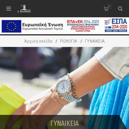
0
Αρχική σελίδα
/
ΡΟΛΟΓΙΑ
/
ΓΥΝΑΙΚΕΙA
ΓΥΝΑΙΚΕΙA