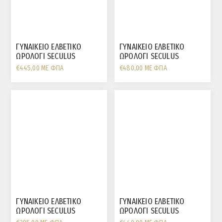
ΓΥΝΑΙΚΕΙΟ ΕΛΒΕΤΙΚΟ
ΓΥΝΑΙΚΕΙΟ ΕΛΒΕΤΙΚΟ
ΩΡΟΛΟΓΙ SECULUS
ΩΡΟΛΟΓΙ SECULUS
ΜΠΡΟΝΖΕ ΜΕ ΛΟΥΡΑΚΙ ΚΑΙ
ΜΠΡΟΝΖΕ ΜΕ ΜΠΡΑΣΙΛΕ
€445,00 ΜΕ ΦΠΑ
€480,00 ΜΕ ΦΠΑ
ΕΞΤΡΑ ΜΠΡΑΣΙΛΕ
ΚΑΙ ΟΒΑΛ ΚΑΣΑ
ΓΥΝΑΙΚΕΙΟ ΕΛΒΕΤΙΚΟ
ΓΥΝΑΙΚΕΙΟ ΕΛΒΕΤΙΚΟ
ΩΡΟΛΟΓΙ SECULUS
ΩΡΟΛΟΓΙ SECULUS
ΤΕΤΡΑΓΩΝΗ ΚΑΣΑ
ΤΕΤΡΑΓΩΝΗ ΚΑΣΑ