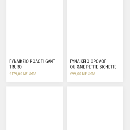
ΓΥΝΑΙΚΕΙΟ ΡΟΛΟΓΙ GANT
ΓΥΝΑΙΚΕΙΟ ΩΡΟΛΟΓ
TRURO
OUI&ME PETITE BICHETTE
ΜΑΥΡΟ ΛΟΥΡΙ
€179,00 ΜΕ ΦΠΑ
€99,00 ΜΕ ΦΠΑ