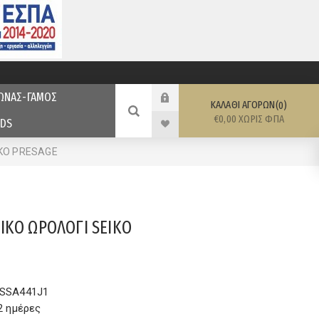
ΩΝΑΣ-ΓΑΜΟΣ
ΚΑΛΆΘΙ ΑΓΟΡΏΝ
0
€0,00 ΧΩΡΊΣ ΦΠΑ
DS
KO PRESAGE
ΙΚΟ ΩΡΟΛΟΓΙ SEIKO
SSA441J1
2 ημέρες