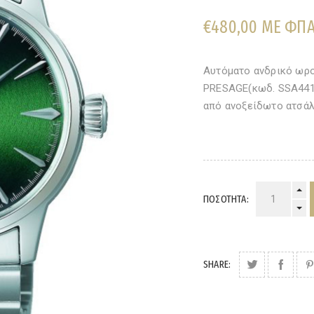
€480,00 ΜΕ ΦΠ
Αυτόματο ανδρικό ωρο
PRESAGE(κωδ. SSA441J
από ανοξείδωτο ατσάλ
ΠΟΣΌΤΗΤΑ:
SHARE: