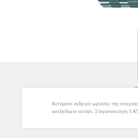
Αυτόματο ανδρικό ωρολόγι της εταιρία
ανοξείδωτο ατσάλι. Στεγανοποίηση 5 Α