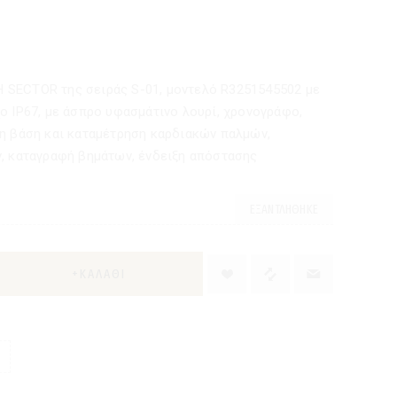
SECTOR της σειράς S-01, μοντελό R3251545502 με
ο IP67, με άσπρο υφασμάτινο λουρί, χρονογράφο,
η βάση και καταμέτρηση καρδιακών παλμών,
, καταγραφή βημάτων, ένδειξη απόστασης
ΕΞΑΝΤΛΉΘΗΚΕ