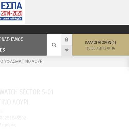
ΩΝΑΣ-ΓΑΜΟΣ
ΚΑΛΆΘΙ ΑΓΟΡΏΝ
0
€0,00 ΧΩΡΊΣ ΦΠΑ
DS
ΡΟ ΥΦΑΣΜΑΤΙΝΟ ΛΟΥΡΙ
WATCH SECTOR S-01
ΙΝΟ ΛΟΥΡΙ
OR
R3251545502
2 ημέρες