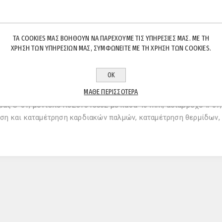
ΤΑ COOKIES ΜΑΣ ΒΟΗΘΟΎΝ ΝΑ ΠΑΡΈΧΟΥΜΕ ΤΙΣ ΥΠΗΡΕΣΊΕΣ ΜΑΣ. ΜΕ ΤΗ
ΧΡΉΣΗ ΤΩΝ ΥΠΗΡΕΣΙΏΝ ΜΑΣ, ΣΥΜΦΩΝΕΊΤΕ ΜΕ ΤΗ ΧΡΉΣΗ ΤΩΝ COOKIES.
ΠΕΡΙΓΡΑΦΉ
ΧΑΡΑΚΤΗΡΙΣΤΙΚΆ
ΕΠΙΚΟΙΝΩΝΊΑ
ΟΚ
ΜΆΘΕ ΠΕΡΙΣΣΌΤΕΡΑ
 S-01, μοντελό R3251545502 με κάσα 46 mm, αδιάβροχο IP67, 
ση και καταμέτρηση καρδιακών παλμών, καταμέτρηση θερμίδων,