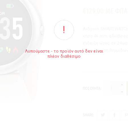
€129,00 ΜΕ ΦΠΑ
Ανδρικό SMARTWATCH 
κάσα 46 mm, αδιάβροχ
ένδειξη ώρας σε 24ωρ
καταμέτρηση θερμίδων
Λυπούμαστε - το προϊόν αυτό δεν είναι
πλέον διαθέσιμο
ΠΟΣΌΤΗΤΑ:
SHARE: