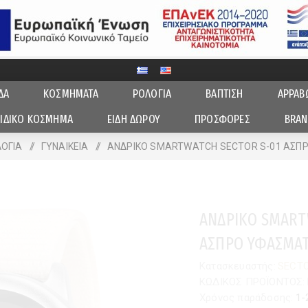
ΔΑ
ΚΟΣΜΗΜΑΤΑ
ΡΟΛΟΓΙΑ
ΒΑΠΤΙΣΗ
ΑΡΡΑΒ
ΙΔΙΚΟ ΚΟΣΜΗΜΑ
ΕΙΔΗ ΔΩΡΟΥ
ΠΡΟΣΦΟΡΕΣ
BRAN
ΟΓΙΑ
/
ΓΥΝΑΙΚΕΙA
/
ΑΝΔΡΙΚΟ SMARTWATCH SECTOR S-01 ΑΣΠ
ΑΝΔΡΙΚΟ SMART
ΑΣΠΡΟ ΥΦΑΣΜΑΤ
Κατασκευαστής:
SECT
ΚΩΔΙΚΟΣ ΠΡΟΪΟΝΤΟΣ:
Χρόνος παράδοσης:
1-