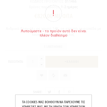
ΚΩΔΙΚΟΣ ΠΡΟΪΟΝΤΟΣ:
011466
Χρόνος παράδοσης:
1-2 ημέρες
€820,00 ΜΕ ΦΠΑ
Ανδρικό βραχιόλι σε χρυσό 14Κ, σε σπαστή χειροπέδα με
Λυπούμαστε - το προϊόν αυτό δεν είναι
λευκούς κρίκους εναλλαξ.
πλέον διαθέσιμο
ΕΞΑΝΤΛΉΘΗΚΕ
ΠΟΣΌΤΗΤΑ:
SHARE:
ΤΑ COOKIES ΜΑΣ ΒΟΗΘΟΎΝ ΝΑ ΠΑΡΈΧΟΥΜΕ ΤΙΣ
ΥΠΗΡΕΣΊΕΣ ΜΑΣ. ΜΕ ΤΗ ΧΡΉΣΗ ΤΩΝ ΥΠΗΡΕΣΙΏΝ