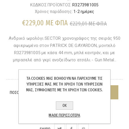
ΚΩΔΙΚΟΣ ΠΡΟΪΟΝΤΟΣ:
R3273981005
Χρόνος παράδοσης:
1-2 ημέρες
€229,00 ΜΕ ΦΠΑ
€229,01 ΜΕ ΦΠΑ
Ανδρικό ωρολόγι SECTOR χρονογράφος της σειράς 950
αφιερωμένο στον PATRICK DE GAYARDON, μοντελό
R3273981005 με κάσα 44 mm, μπλέ καντράν, και με
μπρασελέ από γκρί ανοξείδωτο ατσάλι - Gun Metal..
ΆΜΕΣΑ ΔΙΑΘΈΣΙΜΟ
ΤΑ COOKIES ΜΑΣ ΒΟΗΘΟΎΝ ΝΑ ΠΑΡΈΧΟΥΜΕ ΤΙΣ
ΥΠΗΡΕΣΊΕΣ ΜΑΣ. ΜΕ ΤΗ ΧΡΉΣΗ ΤΩΝ ΥΠΗΡΕΣΙΏΝ
ΜΑΣ, ΣΥΜΦΩΝΕΊΤΕ ΜΕ ΤΗ ΧΡΉΣΗ ΤΩΝ COOKIES.
ΠΟΣΌΤΗΤΑ:
ΟΚ
ΜΆΘΕ ΠΕΡΙΣΣΌΤΕΡΑ
SHARE: