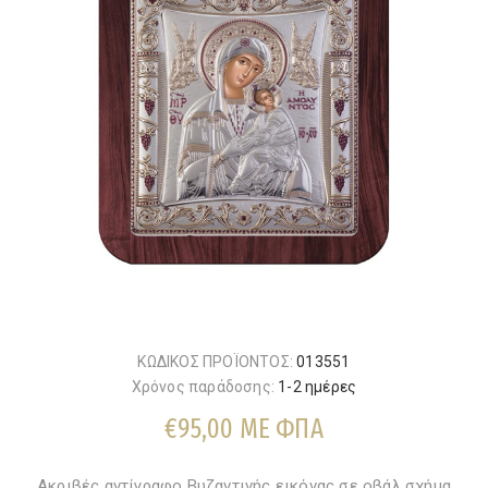
ΚΩΔΙΚΟΣ ΠΡΟΪΟΝΤΟΣ:
013551
Χρόνος παράδοσης:
1-2 ημέρες
€95,00 ΜΕ ΦΠΑ
Ακριβές αντίγραφο Βυζαντινής εικόνας σε οβάλ σχήμα