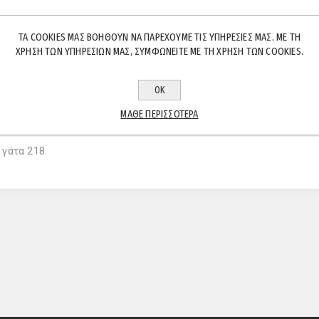
ΤΑ COOKIES ΜΑΣ ΒΟΗΘΟΎΝ ΝΑ ΠΑΡΈΧΟΥΜΕ ΤΙΣ ΥΠΗΡΕΣΊΕΣ ΜΑΣ. ΜΕ ΤΗ
ΧΡΉΣΗ ΤΩΝ ΥΠΗΡΕΣΙΏΝ ΜΑΣ, ΣΥΜΦΩΝΕΊΤΕ ΜΕ ΤΗ ΧΡΉΣΗ ΤΩΝ COOKIES.
ΟΚ
ΠΕΡΙΓΡΑΦΉ
ΧΑΡΑΚΤΗΡΙΣΤΙΚΆ
ΕΠΙΚΟΙΝΩΝΊΑ
ΜΆΘΕ ΠΕΡΙΣΣΌΤΕΡΑ
γάτα 218.