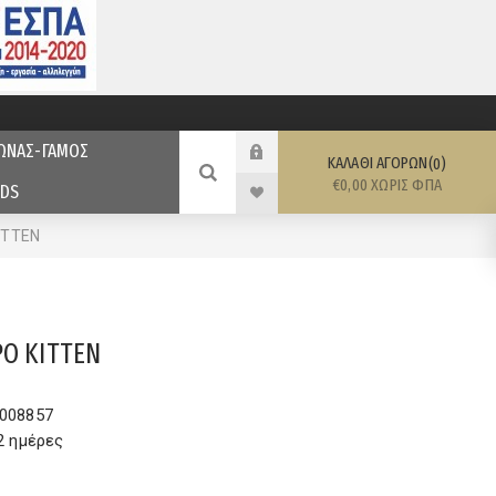
ΩΝΑΣ-ΓΑΜΟΣ
ΚΑΛΆΘΙ ΑΓΟΡΏΝ
0
€0,00 ΧΩΡΊΣ ΦΠΑ
DS
ITTEN
PO KITTEN
008857
2 ημέρες