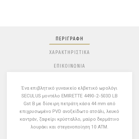
ΠΕΡΙΓΡΑΦΉ
ΧΑΡΑΚΤΗΡΙΣΤΙΚΆ
ΕΠΙΚΟΙΝΩΝΊΑ
Ένα επιβλητικό γυναικείο ελβετικό ωρολόγι
SECULUS μοντέλο EMIRETTE 4490-2-503D LB
Gst B με δίσειρη πετράτη κάσα 44 mm από
επιχρυσωμένο PVD ανοξείδωτο ατσάλι, λευκό
καντράν, ζαφείρι κρύσταλλο, μαύρο δερμάτινο
λουράκι και στεγανοποίηση 10 ATM.