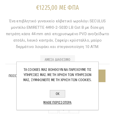
€1225,00 ΜΕ ΦΠΑ
Ένα επιβλητικό γυναικείο ελβετικό ωρολόγι SECULUS
μοντέλο EMIRETTE 4490-2-503D LB Gst B με δίσειρη
πετράτη κάσα 44 mm από επιχρυσωμένο PVD ανοξείδωτο
ατσάλι, λευκό καντράν, ζαφείρι κρύσταλλο, μαύρο
δερμάτινο λουράκι και στεγανοποίηση 10 ATM.
ΆΜΕΣΑ ΔΙΑΘΈΣΙΜΟ
ΤΑ COOKIES ΜΑΣ ΒΟΗΘΟΎΝ ΝΑ ΠΑΡΈΧΟΥΜΕ ΤΙΣ
ΥΠΗΡΕΣΊΕΣ ΜΑΣ. ΜΕ ΤΗ ΧΡΉΣΗ ΤΩΝ ΥΠΗΡΕΣΙΏΝ
ΠΟΣΌΤΗΤΑ:
ΜΑΣ, ΣΥΜΦΩΝΕΊΤΕ ΜΕ ΤΗ ΧΡΉΣΗ ΤΩΝ COOKIES.
ΟΚ
ΜΆΘΕ ΠΕΡΙΣΣΌΤΕΡΑ
SHARE: