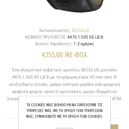
Κατασκευαστής:
SECULUS
ΚΩΔΙΚΟΣ ΠΡΟΪΟΝΤΟΣ:
4476.1.505 SS LB B
Χρόνος παράδοσης:
1-2 ημέρες
€255,00 ΜΕ ΦΠΑ
Ένα εξαιρετικό ελβετικό ωρολόγι SECULUS μοντέλο
4476.1.505 SS LB B με τετράγωνη κάσα 45 mm από IP
ανοξείδωτο ατσάλι, μαύρο καντράν μεγάλα καλιγραφικά
αραβικά ψηφία, ορυκτό κρύσταλλο, μαύρο δερμάτινο
λουράκι και έξτρα μπρασιλέ mesh, στεγανοποίηση 3 ATM.
ΤΑ COOKIES ΜΑΣ ΒΟΗΘΟΎΝ ΝΑ ΠΑΡΈΧΟΥΜΕ ΤΙΣ
ΥΠΗΡΕΣΊΕΣ ΜΑΣ. ΜΕ ΤΗ ΧΡΉΣΗ ΤΩΝ ΥΠΗΡΕΣΙΏΝ
ΆΜΕΣΑ ΔΙΑΘΈΣΙΜΟ
ΜΑΣ, ΣΥΜΦΩΝΕΊΤΕ ΜΕ ΤΗ ΧΡΉΣΗ ΤΩΝ COOKIES.