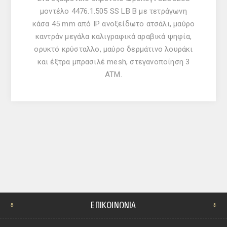
μοντέλο 4476.1.505 SS LB B με τετράγωνη
κάσα 45 mm από IP ανοξείδωτο ατσάλι, μαύρο
καντράν μεγάλα καλιγραφικά αραβικά ψηφία,
ορυκτό κρύσταλλο, μαύρο δερμάτινο λουράκι
και έξτρα μπρασιλέ mesh, στεγανοποίηση 3
ATM.
ΕΠΙΚΟΙΝΩΝΊΑ