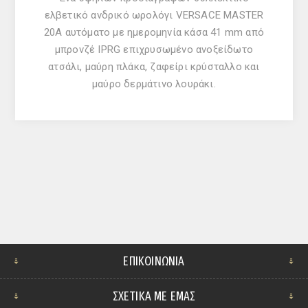
ελβετικό ανδρικό ωρολόγι VERSACE MASTER
20A αυτόματο με ημερομηνία κάσα 41 mm από
μπρονζέ IPRG επιχρυσωμένο ανοξείδωτο
ατσάλι, μαύρη πλάκα, ζαφείρι κρύσταλλο και
μαύρο δερμάτινο λουράκι.
ΕΠΙΚΟΙΝΩΝΊΑ
ΣΧΕΤΙΚΆ ΜΕ ΕΜΆΣ