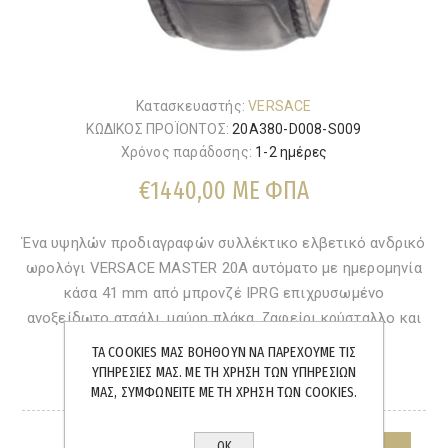
Κατασκευαστής:
VERSACE
ΚΩΔΙΚΟΣ ΠΡΟΪΟΝΤΟΣ:
20A380-D008-S009
Χρόνος παράδοσης:
1-2 ημέρες
€1440,00 ΜΕ ΦΠΑ
Ένα υψηλών προδιαγραφών συλλέκτικο ελβετικό ανδρικό
ωρολόγι VERSACE MASTER 20A αυτόματο με ημερομηνία
κάσα 41 mm από μπρονζέ IPRG επιχρυσωμένο
ανοξείδωτο ατσάλι, μαύρη πλάκα, ζαφείρι κρύσταλλο και
μαύρο δερμάτινο λουράκι.
ΤΑ COOKIES ΜΑΣ ΒΟΗΘΟΎΝ ΝΑ ΠΑΡΈΧΟΥΜΕ ΤΙΣ
ΥΠΗΡΕΣΊΕΣ ΜΑΣ. ΜΕ ΤΗ ΧΡΉΣΗ ΤΩΝ ΥΠΗΡΕΣΙΏΝ
ΜΑΣ, ΣΥΜΦΩΝΕΊΤΕ ΜΕ ΤΗ ΧΡΉΣΗ ΤΩΝ COOKIES.
ΆΜΕΣΑ ΔΙΑΘΈΣΙΜΟ
ΟΚ