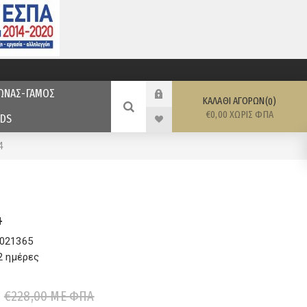
ΩΝΑΣ-ΓΑΜΟΣ
ΚΑΛΆΘΙ ΑΓΟΡΏΝ
0
€0,00 ΧΩΡΊΣ ΦΠΑ
DS
4
4
021365
2 ημέρες
€228,00 ΜΕ ΦΠΑ