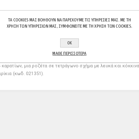
ΤΑ COOKIES ΜΑΣ ΒΟΗΘΟΎΝ ΝΑ ΠΑΡΈΧΟΥΜΕ ΤΙΣ ΥΠΗΡΕΣΊΕΣ ΜΑΣ. ΜΕ ΤΗ
ΧΡΉΣΗ ΤΩΝ ΥΠΗΡΕΣΙΏΝ ΜΑΣ, ΣΥΜΦΩΝΕΊΤΕ ΜΕ ΤΗ ΧΡΉΣΗ ΤΩΝ COOKIES.
ΟΚ
ΠΕΡΙΓΡΑΦΉ
ΧΑΡΑΚΤΗΡΙΣΤΙΚΆ
ΕΠΙΚΟΙΝΩΝΊΑ
ΜΆΘΕ ΠΕΡΙΣΣΌΤΕΡΑ
 καρατίων, μια ροζέτα σε τετράγωνο σχήμα με λευκά και κόκκινα
ρίκια (κωδ. 021351).