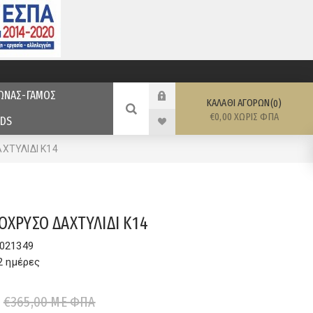
ΩΝΑΣ-ΓΑΜΟΣ
ΚΑΛΆΘΙ ΑΓΟΡΏΝ
0
€0,00 ΧΩΡΊΣ ΦΠΑ
DS
ΧΤΥΛΙΔΙ Κ14
ΟΧΡΥΣΟ ΔΑΧΤΥΛΙΔΙ Κ14
021349
2 ημέρες
€365,00 ΜΕ ΦΠΑ