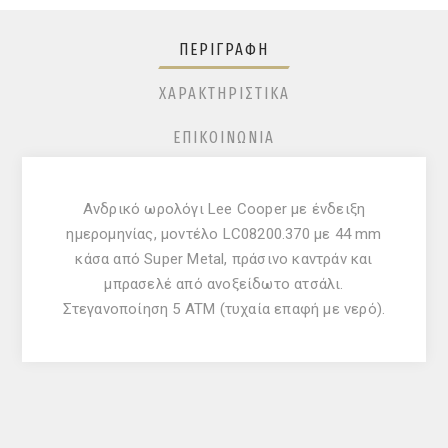
ΠΕΡΙΓΡΑΦΉ
ΧΑΡΑΚΤΗΡΙΣΤΙΚΆ
ΕΠΙΚΟΙΝΩΝΊΑ
Ανδρικό ωρολόγι Lee Cooper με ένδειξη
ημερομηνίας, μοντέλο LC08200.370 με 44 mm
κάσα από Super Metal, πράσινο καντράν και
μπρασελέ από ανοξείδωτο ατσάλι.
Στεγανοποίηση 5 ATM (τυχαία επαφή με νερό).