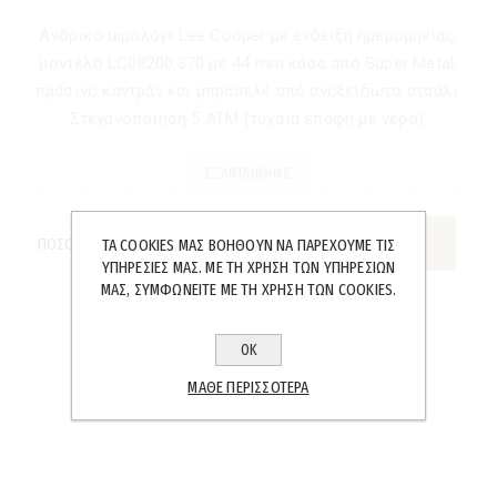
Ανδρικό ωρολόγι Lee Cooper με ένδειξη ημερομηνίας,
μοντέλο LC08200.370 με 44 mm κάσα από Super Metal,
πράσινο καντράν και μπρασελέ από ανοξείδωτο ατσάλι.
Στεγανοποίηση 5 ATM (τυχαία επαφή με νερό).
ΕΞΑΝΤΛΉΘΗΚΕ
ΠΟΣΌΤΗΤΑ:
ΤΑ COOKIES ΜΑΣ ΒΟΗΘΟΎΝ ΝΑ ΠΑΡΈΧΟΥΜΕ ΤΙΣ
ΥΠΗΡΕΣΊΕΣ ΜΑΣ. ΜΕ ΤΗ ΧΡΉΣΗ ΤΩΝ ΥΠΗΡΕΣΙΏΝ
ΜΑΣ, ΣΥΜΦΩΝΕΊΤΕ ΜΕ ΤΗ ΧΡΉΣΗ ΤΩΝ COOKIES.
ΟΚ
SHARE:
ΜΆΘΕ ΠΕΡΙΣΣΌΤΕΡΑ