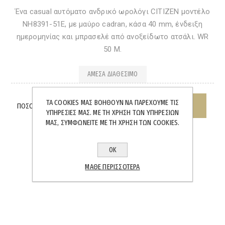
Ένα casual αυτόματο ανδρικό ωρολόγι CITIZEN μοντέλο
NH8391-51E, με μαύρο cadran, κάσα 40 mm, ένδειξη
ημερομηνίας και μπρασελέ από ανοξείδωτο ατσάλι. WR
50 M.
ΆΜΕΣΑ ΔΙΑΘΈΣΙΜΟ
ΤΑ COOKIES ΜΑΣ ΒΟΗΘΟΎΝ ΝΑ ΠΑΡΈΧΟΥΜΕ ΤΙΣ
ΠΟΣΌΤΗΤΑ:
ΥΠΗΡΕΣΊΕΣ ΜΑΣ. ΜΕ ΤΗ ΧΡΉΣΗ ΤΩΝ ΥΠΗΡΕΣΙΏΝ
ΜΑΣ, ΣΥΜΦΩΝΕΊΤΕ ΜΕ ΤΗ ΧΡΉΣΗ ΤΩΝ COOKIES.
ΟΚ
ΜΆΘΕ ΠΕΡΙΣΣΌΤΕΡΑ
SHARE: