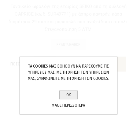
Γυναικείο ωρολόγι της εταιρίας SEIKO από τη συλλογή
CAPRICE (κωδ. SUR497P1) με άσπρο καντράν, κάσα
διαμέτρου 29 mm και μπρασελέ από ανοξείδωτο ατσάλι.
Στεγανοποίηση 5 ΑΤΜ.
ΕΞΑΝΤΛΉΘΗΚΕ
ΠΟΣΌΤΗΤΑ:
ΤΑ COOKIES ΜΑΣ ΒΟΗΘΟΎΝ ΝΑ ΠΑΡΈΧΟΥΜΕ ΤΙΣ
ΥΠΗΡΕΣΊΕΣ ΜΑΣ. ΜΕ ΤΗ ΧΡΉΣΗ ΤΩΝ ΥΠΗΡΕΣΙΏΝ
ΜΑΣ, ΣΥΜΦΩΝΕΊΤΕ ΜΕ ΤΗ ΧΡΉΣΗ ΤΩΝ COOKIES.
ΟΚ
SHARE:
ΜΆΘΕ ΠΕΡΙΣΣΌΤΕΡΑ