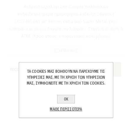
Ανδρικό ωρολόγι Lee Cooper πολλαπλών
ενδείξεων(ημέρα-ημερομηνία-ένδειξη 24ώρου)
LC07493.061 με 44 mm κάσα από Super Metal, γκρι
καντράν και μαύρο δερμάτινο λουράκι. Στεγανοποίηση 5
ATM. (Κρύο ντους, επιφανειακή κολύμβηση).
ΕΞΑΝΤΛΉΘΗΚΕ
ΠΟΣΌΤΗΤΑ:
ΤΑ COOKIES ΜΑΣ ΒΟΗΘΟΎΝ ΝΑ ΠΑΡΈΧΟΥΜΕ ΤΙΣ
ΥΠΗΡΕΣΊΕΣ ΜΑΣ. ΜΕ ΤΗ ΧΡΉΣΗ ΤΩΝ ΥΠΗΡΕΣΙΏΝ
ΜΑΣ, ΣΥΜΦΩΝΕΊΤΕ ΜΕ ΤΗ ΧΡΉΣΗ ΤΩΝ COOKIES.
ΟΚ
SHARE:
ΜΆΘΕ ΠΕΡΙΣΣΌΤΕΡΑ