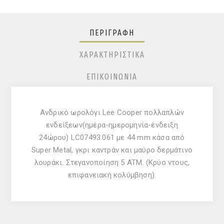
ΠΕΡΙΓΡΑΦΉ
ΧΑΡΑΚΤΗΡΙΣΤΙΚΆ
ΕΠΙΚΟΙΝΩΝΊΑ
Ανδρικό ωρολόγι Lee Cooper πολλαπλών
ενδείξεων(ημέρα-ημερομηνία-ένδειξη
24ώρου) LC07493.061 με 44 mm κάσα από
Super Metal, γκρι καντράν και μαύρο δερμάτινο
λουράκι. Στεγανοποίηση 5 ATM. (Κρύο ντους,
επιφανειακή κολύμβηση).