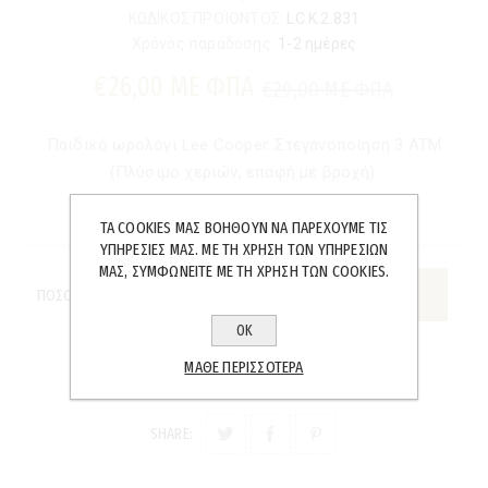
ΚΩΔΙΚΟΣ ΠΡΟΪΟΝΤΟΣ:
LC.K.2.831
Χρόνος παράδοσης:
1-2 ημέρες
€26,00 ΜΕ ΦΠΑ
€29,00 ΜΕ ΦΠΑ
Παιδικό ωρολόγι Lee Cooper. Στεγανοποίηση 3 ATM
(Πλύσιμο χεριών, επαφή με βροχή).
ΕΞΑΝΤΛΉΘΗΚΕ
ΤΑ COOKIES ΜΑΣ ΒΟΗΘΟΎΝ ΝΑ ΠΑΡΈΧΟΥΜΕ ΤΙΣ
ΥΠΗΡΕΣΊΕΣ ΜΑΣ. ΜΕ ΤΗ ΧΡΉΣΗ ΤΩΝ ΥΠΗΡΕΣΙΏΝ
ΜΑΣ, ΣΥΜΦΩΝΕΊΤΕ ΜΕ ΤΗ ΧΡΉΣΗ ΤΩΝ COOKIES.
ΠΟΣΌΤΗΤΑ:
ΟΚ
ΜΆΘΕ ΠΕΡΙΣΣΌΤΕΡΑ
SHARE: