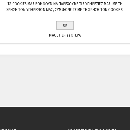
ΤΑ COOKIES ΜΑΣ ΒΟΗΘΟΎΝ ΝΑ ΠΑΡΈΧΟΥΜΕ ΤΙΣ ΥΠΗΡΕΣΊΕΣ ΜΑΣ. ΜΕ ΤΗ
ΧΡΉΣΗ ΤΩΝ ΥΠΗΡΕΣΙΏΝ ΜΑΣ, ΣΥΜΦΩΝΕΊΤΕ ΜΕ ΤΗ ΧΡΉΣΗ ΤΩΝ COOKIES.
ΠΕΡΙΓΡΑΦΉ
ΧΑΡΑΚΤΗΡΙΣΤΙΚΆ
ΕΠΙΚΟΙΝΩΝΊΑ
ΟΚ
ΜΆΘΕ ΠΕΡΙΣΣΌΤΕΡΑ
ι πάχους 4 χιλιοστών και διαμέτρου 1,4 cm.