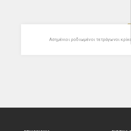
Ασημένιοι ροδιωμένοι τετράγωνοι κρίκο