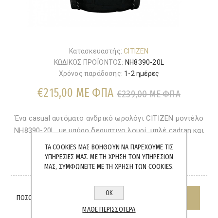
Κατασκευαστής:
CITIZEN
ΚΩΔΙΚΟΣ ΠΡΟΪΟΝΤΟΣ:
NH8390-20L
Χρόνος παράδοσης:
1-2 ημέρες
€215,00 ΜΕ ΦΠΑ
€239,00 ΜΕ ΦΠΑ
Ένα casual αυτόματο ανδρικό ωρολόγι CITIZEN μοντέλο
NH8390-20L, με μαύρο δερματινο λουρί, μπλέ cadran και
ένδειξη ημερομηνίας.WR 50 M.
ΤΑ COOKIES ΜΑΣ ΒΟΗΘΟΎΝ ΝΑ ΠΑΡΈΧΟΥΜΕ ΤΙΣ
ΥΠΗΡΕΣΊΕΣ ΜΑΣ. ΜΕ ΤΗ ΧΡΉΣΗ ΤΩΝ ΥΠΗΡΕΣΙΏΝ
ΜΑΣ, ΣΥΜΦΩΝΕΊΤΕ ΜΕ ΤΗ ΧΡΉΣΗ ΤΩΝ COOKIES.
ΆΜΕΣΑ ΔΙΑΘΈΣΙΜΟ
ΟΚ
ΠΟΣΌΤΗΤΑ:
ΜΆΘΕ ΠΕΡΙΣΣΌΤΕΡΑ