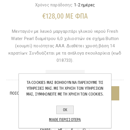
Χρόνος παράδοσης:
1-2 ημέρες
€128,00 ΜΕ ΦΠΑ
Μενταγιόν με λευκό μαργαριτάρι γλυκού νερού Fresh
Water Pearl διαμέτρου 6,0 χιλιοστών σε σχήμα Button
(κουμπί) ποιότητας ΑΑΑ. Διαθέτει χρυσή βάση 14
καρατίων. Συνδυάζεται με τα ανάλογα σκουλαρίκια (κωδ
018733).
ΆΜΕΣΑ ΔΙΑΘΈΣΙΜΟ
ΤΑ COOKIES ΜΑΣ ΒΟΗΘΟΎΝ ΝΑ ΠΑΡΈΧΟΥΜΕ ΤΙΣ
ΥΠΗΡΕΣΊΕΣ ΜΑΣ. ΜΕ ΤΗ ΧΡΉΣΗ ΤΩΝ ΥΠΗΡΕΣΙΏΝ
ΠΟΣΌΤΗΤΑ:
ΜΑΣ, ΣΥΜΦΩΝΕΊΤΕ ΜΕ ΤΗ ΧΡΉΣΗ ΤΩΝ COOKIES.
ΟΚ
ΜΆΘΕ ΠΕΡΙΣΣΌΤΕΡΑ