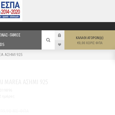
ΩΝΑΣ-ΓΑΜΟΣ
ΚΑΛΆΘΙ ΑΓΟΡΏΝ
0
€0,00 ΧΩΡΊΣ ΦΠΑ
DS
EA ΑΣΗΜΙ 925
ΛΙ MAREA ΑΣΗΜΙ 925
019896
2 ημέρες
€19,90 ΜΕ ΦΠΑ