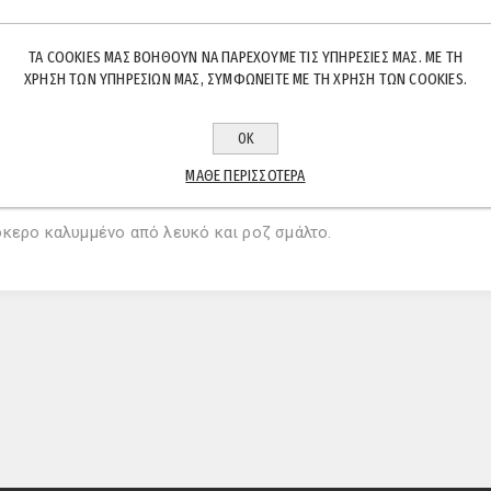
ΤΑ COOKIES ΜΑΣ ΒΟΗΘΟΎΝ ΝΑ ΠΑΡΈΧΟΥΜΕ ΤΙΣ ΥΠΗΡΕΣΊΕΣ ΜΑΣ. ΜΕ ΤΗ
ΧΡΉΣΗ ΤΩΝ ΥΠΗΡΕΣΙΏΝ ΜΑΣ, ΣΥΜΦΩΝΕΊΤΕ ΜΕ ΤΗ ΧΡΉΣΗ ΤΩΝ COOKIES.
ΟΚ
ΠΕΡΙΓΡΑΦΉ
ΧΑΡΑΚΤΗΡΙΣΤΙΚΆ
ΕΠΙΚΟΙΝΩΝΊΑ
ΜΆΘΕ ΠΕΡΙΣΣΌΤΕΡΑ
όκερο καλυμμένο από λευκό και ροζ σμάλτο.