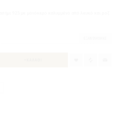
 ασήμι 925 με μονόκερο καλυμμένο από λευκό και ροζ
ΕΞΑΝΤΛΉΘΗΚΕ