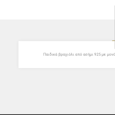
Παιδικά βραχιόλι από ασήμι 925 με μον