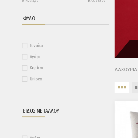
MIN:
€15,00
MAX:
€95,00
ΦΎΛΟ
Γυναίκα
Αγόρι
Κορίτσι
ΛΑΧΟΥΡΙΑ
Unisex
ΕΊΔΟΣ ΜΕΤΆΛΛΟΥ