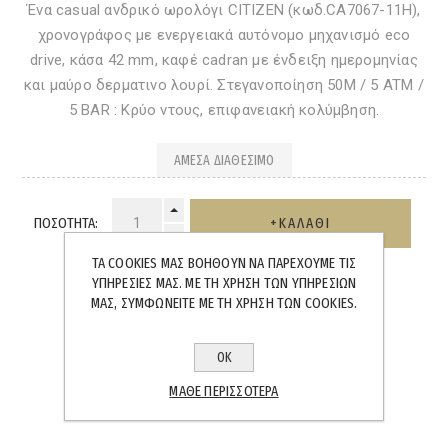
Ένα casual ανδρικό ωρολόγι CITIZEN (κωδ.CA7067-11H),
χρονογράφος με ενεργειακά αυτόνομο μηχανισμό eco
drive, κάσα 42 mm, καφέ cadran με ένδειξη ημερομηνίας
και μαύρο δερματινο λουρί. Στεγανοποίηση 50M / 5 ATM /
5 BAR : Κρύο ντους, επιφανειακή κολύμβηση.
ΆΜΕΣΑ ΔΙΑΘΈΣΙΜΟ
ΠΟΣΌΤΗΤΑ:
ΤΑ COOKIES ΜΑΣ ΒΟΗΘΟΎΝ ΝΑ ΠΑΡΈΧΟΥΜΕ ΤΙΣ
ΥΠΗΡΕΣΊΕΣ ΜΑΣ. ΜΕ ΤΗ ΧΡΉΣΗ ΤΩΝ ΥΠΗΡΕΣΙΏΝ
ΜΑΣ, ΣΥΜΦΩΝΕΊΤΕ ΜΕ ΤΗ ΧΡΉΣΗ ΤΩΝ COOKIES.
SHARE:
ΟΚ
ΜΆΘΕ ΠΕΡΙΣΣΌΤΕΡΑ