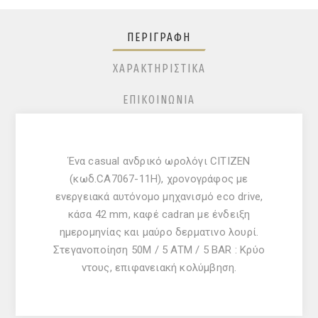
ΠΕΡΙΓΡΑΦΉ
ΧΑΡΑΚΤΗΡΙΣΤΙΚΆ
ΕΠΙΚΟΙΝΩΝΊΑ
Ένα casual ανδρικό ωρολόγι CITIZEN
(κωδ.CA7067-11H), χρονογράφος με
ενεργειακά αυτόνομο μηχανισμό eco drive,
κάσα 42 mm, καφέ cadran με ένδειξη
ημερομηνίας και μαύρο δερματινο λουρί.
Στεγανοποίηση 50M / 5 ATM / 5 BAR : Κρύο
ντους, επιφανειακή κολύμβηση.