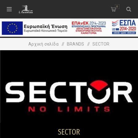
0
Αρχική σελίδα
/
BRANDS
/
SECTOR
SECTOR