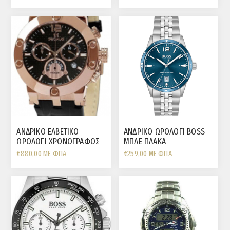
ΜΠΡΟΝΖΕ
ΚΕΡΑΜΙΚΟ 12 ΔΙΑΜΑΝΤΙΑ
ΑΝΔΡΙΚΟ ΕΛΒΕΤΙΚΟ
ΑΝΔΡΙΚΟ ΩΡΟΛΟΓΙ BOSS
ΩΡΟΛΟΓΙ ΧΡΟΝΟΓΡΑΦΟΣ
ΜΠΛΕ ΠΛΑΚΑ
SECULUS ΜΕ ΜΠΡΟΝΖΕ
ΗΜΕΡΟΜΗΝΙΑ ΜΠΡΑΣΕΛΕ
€880,00 ΜΕ ΦΠΑ
€259,00 ΜΕ ΦΠΑ
ΑΤΣΑΛΙ ΚΑΙ ΛΟΥΡΑΚΙ