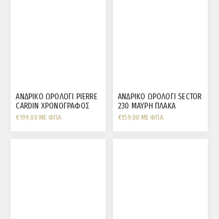
ΑΝΔΡΙΚΟ ΩΡΟΛΟΓΙ PIERRE
ΑΝΔΡΙΚΟ ΩΡΟΛΟΓΙ SECTOR
CARDIN ΧΡΟΝΟΓΡΑΦΟΣ
230 ΜΑΥΡΗ ΠΛΑΚΑ
ΕΠΙΧΡΥΣΩΜΕΝΟ ΑΤΣΑΛΙ
ΔΙΧΡΩΜΟ ΡΟΖ ΜΠΡΑΣΕΛΕ
€199,00 ΜΕ ΦΠΑ
€159,00 ΜΕ ΦΠΑ
ΜΑΥΡΟ ΚΑΟΥΤΣΟΥΚ
KAI ΣΤΕΦΑΝΗ
ΛΟΥΡΑΚΙ