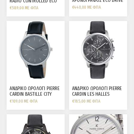
ΧΡΟΝΟΓΡΑΦΟΣ ECO DRIVE
RADIO CONTROLLED ECO
SUPER TITANIUM ΖΑΦΕΙΡΙ
DRIVE ΤΙΤΑΝΙΟ ΖΑΦΕΙΡΙ
€440,00 ΜΕ ΦΠΑ
€589,00 ΜΕ ΦΠΑ
ΚΡΥΣΤΑΛΛΟ
ΚΡΎΣΤΑΛΛΟ
€469,00 ΜΕ ΦΠΑ
ΑΝΔΡΙΚΟ ΩΡΟΛΟΓΙ PIERRE
ΑΝΔΡΙΚΟ ΩΡΟΛΟΓΙ PIERRE
CARDIN BASTILLE CITY
CARDIN LES HALLES
COLOSSAL ΠΟΛΛΑΠΛΩΝ
€109,00 ΜΕ ΦΠΑ
€185,00 ΜΕ ΦΠΑ
ΕΝΔΕΙΞΕΩΝ